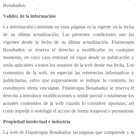
Benahadux.
Electroterapia
Pediatría
¿Cómo es una consulta de osteopatía?
Validez de la información
Flexión-distracción Lumbar
Contracturas
¿Cuándo acudir a un osteópata?
La información contenida en estas páginas es la vigente en la fecha
Readaptación deportiva
Migrañas
Patologías
Osteopatía pedriática
de su última actualización. Las presentes condiciones son las
vigentes desde la fecha de su última actualización. Fisioterapia
Fibrolisis diacutanea
Tendinitis
Osteopatía en el embarazo
¿Con qué edad puede ir el niño al osteópata?
Benahadux se reserva el derecho a modificarlas en cualquier
Ecografía
Osteopatía deportiva
¿Qué tipo de síntomas ha de presentar que nos llamen
momento, en cuyo caso entrarán en vigor desde su publicación y
serán aplicables a todos los usuarios de la web desde esa fecha. Los
EPI - Epte
Osteopatía odontológica
la atención?
contenidos de la web, en especial las referencias informativas y
publicitarias, salvo que expresamente se indique lo contrario, no
Osteopatía en las artes y la música
constituyen oferta vinculante. Fisioterapia Benahadux se reserva el
derecho a introducir modificaciones u omitir parcial o totalmente los
actuales contenidos de la web cuando lo considere oportuno, así
como impedir o restringir el acceso de forma temporal o permanente
Propiedad intelectual e industria
La web de Fisioterapia Benahadux las páginas que comprende y la