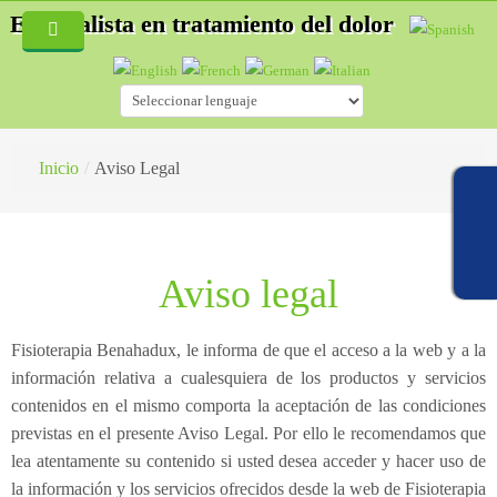
Especialista en tratamiento del dolor
Inicio
Quiénes Somos
Servicios
Inicio
/
Aviso Legal
Blog
Especialidades
Fisioterapia
Hernias discales
Aviso legal
Acupuntura
Accidentes de tráfico
¿Cómo es una consulta de fisioterapia?
Auriculoterapia
Osteopatía deportiva
¿Qué es la Acupuntura?
Fisioterapia Benahadux, le informa de que el acceso a la web y a la
información relativa a cualesquiera de los productos y servicios
Osteopatía
Lesiones deportivas
¿Cómo es una consulta de acupuntura?
contenidos en el mismo comporta la aceptación de las condiciones
previstas en el presente Aviso Legal. Por ello le recomendamos que
Masaje Terapéutico
Acupuntura
¿Qué es la esteopatía?
lea atentamente su contenido si usted desea acceder y hacer uso de
Drenaje Linfático manual
Fisioterapia
¿Cómo trata un osteópata?
la información y los servicios ofrecidos desde la web de Fisioterapia