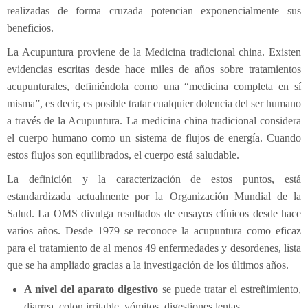
realizadas de forma cruzada potencian exponencialmente sus
Electroterapia
Pediatría
¿Cómo es una consulta de osteopatía?
beneficios.
Flexión-distracción Lumbar
Contracturas
¿Cuándo acudir a un osteópata?
La Acupuntura proviene de la Medicina tradicional china. Existen
evidencias escritas desde hace miles de años sobre tratamientos
Readaptación deportiva
Migrañas
Patologías
Osteopatía pedriática
acupunturales, definiéndola como una “medicina completa en sí
Fibrolisis diacutanea
Tendinitis
Osteopatía en el embarazo
¿Con qué edad puede ir el niño al osteópata?
misma”, es decir, es posible tratar cualquier dolencia del ser humano
a través de la Acupuntura. La medicina china tradicional considera
Ecografía
Osteopatía deportiva
¿Qué tipo de síntomas ha de presentar que nos llamen
el cuerpo humano como un sistema de flujos de energía. Cuando
EPI - Epte
Osteopatía odontológica
la atención?
estos flujos son equilibrados, el cuerpo está saludable.
La definición y la caracterización de estos puntos, está
Osteopatía en las artes y la música
estandardizada actualmente por la Organización Mundial de la
Salud. La OMS divulga resultados de ensayos clínicos desde hace
varios años. Desde 1979 se reconoce la acupuntura como eficaz
para el tratamiento de al menos 49 enfermedades y desordenes, lista
que se ha ampliado gracias a la investigación de los últimos años.
A nivel del aparato digestivo
se puede tratar el estreñimiento,
diarrea, colon irritable, vómitos, digestiones lentas.