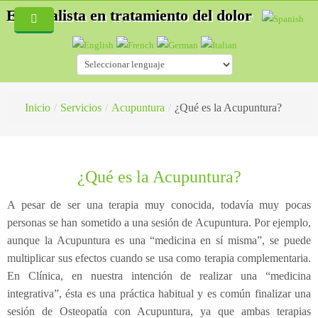
Especialista en tratamiento del dolor
Inicio
Quiénes Somos
Servicios
Inicio
/
Servicios
/
Acupuntura
/
¿Qué es la Acupuntura?
Blog
Especialidades
Fisioterapia
Hernias discales
¿Qué es la Acupuntura?
Acupuntura
Accidentes de tráfico
¿Cómo es una consulta de fisioterapia?
A pesar de ser una terapia muy conocida, todavía muy pocas
Auriculoterapia
Osteopatía deportiva
¿Qué es la Acupuntura?
personas se han sometido a una sesión de Acupuntura. Por ejemplo,
aunque la Acupuntura es una “medicina en sí misma”, se puede
Osteopatía
Lesiones deportivas
¿Cómo es una consulta de acupuntura?
multiplicar sus efectos cuando se usa como terapia complementaria.
En Clínica, en nuestra intención de realizar una “medicina
Masaje Terapéutico
Acupuntura
¿Qué es la esteopatía?
integrativa”, ésta es una práctica habitual y es común finalizar una
Drenaje Linfático manual
Fisioterapia
¿Cómo trata un osteópata?
sesión de Osteopatía con Acupuntura, ya que ambas terapias