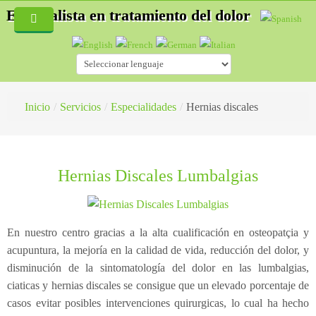
Especialista en tratamiento del dolor
Inicio
Quiénes Somos
Servicios
Inicio
/
Servicios
/
Especialidades
/
Hernias discales
Blog
Especialidades
Fisioterapia
Hernias discales
Hernias Discales Lumbalgias
Acupuntura
Accidentes de tráfico
¿Cómo es una consulta de fisioterapia?
Auriculoterapia
Osteopatía deportiva
¿Qué es la Acupuntura?
En nuestro centro gracias a la alta cualificación en osteopatçia y
Osteopatía
Lesiones deportivas
¿Cómo es una consulta de acupuntura?
acupuntura, la mejoría en la calidad de vida, reducción del dolor, y
disminución de la sintomatología del dolor en las lumbalgias,
Masaje Terapéutico
Acupuntura
¿Qué es la esteopatía?
ciaticas y hernias discales se consigue que un elevado porcentaje de
casos evitar posibles intervenciones quirurgicas, lo cual ha hecho
Drenaje Linfático manual
Fisioterapia
¿Cómo trata un osteópata?