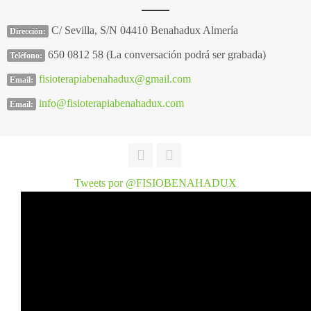
C/ Sevilla, S/N 04410 Benahadux Almería
Dirección:
650 0812 58 (La conversación podrá ser grabada)
Teléfono:
fisioterapiabenahadux@gmail.com
Email:
info@fisioterapiabenahadux.com
Email:
Tweets por @FISIOBENAHADUX