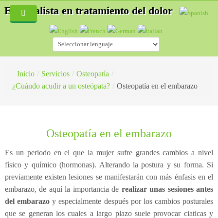
Especialista en tratamiento del dolor
Inicio
Quiénes Somos
Servicios
Inicio
/
Servicios
/
Osteopatía
/
¿Cuándo acudir a un osteópata?
/
Osteopatía en el embarazo
Blog
Especialidades
Fisioterapia
Hernias discales
Osteopatía en el embarazo
Acupuntura
Accidentes de tráfico
¿Cómo es una consulta de fisioterapia?
Auriculoterapia
Osteopatía deportiva
¿Qué es la Acupuntura?
Es un periodo en el que la mujer sufre grandes cambios a nivel
físico y químico (hormonas). Alterando la postura y su forma. Si
Osteopatía
Lesiones deportivas
¿Cómo es una consulta de acupuntura?
previamente existen lesiones se manifestarán con más énfasis en el
embarazo, de aquí la importancia de
realizar unas sesiones antes
Masaje Terapéutico
Acupuntura
¿Qué es la esteopatía?
del embarazo
y especialmente después por los cambios posturales
Drenaje Linfático manual
Fisioterapia
¿Cómo trata un osteópata?
que se generan los cuales a largo plazo suele provocar ciaticas y