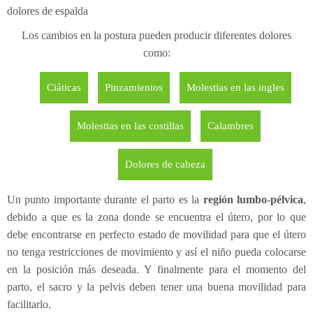
dolores de espalda
Electroterapia
Pediatría
¿Cómo es una consulta de osteopatía?
Los cambios en la postura pueden producir diferentes dolores
Flexión-distracción Lumbar
Contracturas
¿Cuándo acudir a un osteópata?
como:
Readaptación deportiva
Migrañas
Patologías
Osteopatía pedriática
Ciáticas
Pinzamientos
Molestias en las ingles
Fibrolisis diacutanea
Tendinitis
Osteopatía en el embarazo
¿Con qué edad puede ir el niño al osteópata?
Molestias en las costillas
Calambres
Ecografía
Osteopatía deportiva
¿Qué tipo de síntomas ha de presentar que nos llamen
EPI - Epte
Osteopatía odontológica
la atención?
Dolores de cabeza
Osteopatía en las artes y la música
Un punto importante durante el parto es la
región lumbo-pélvica
,
debido a que es la zona donde se encuentra el útero, por lo que
debe encontrarse en perfecto estado de movilidad para que el útero
no tenga restricciones de movimiento y así el niño pueda colocarse
en la posición más deseada. Y finalmente para el momento del
parto, el sacro y la pelvis deben tener una buena movilidad para
facilitarlo.