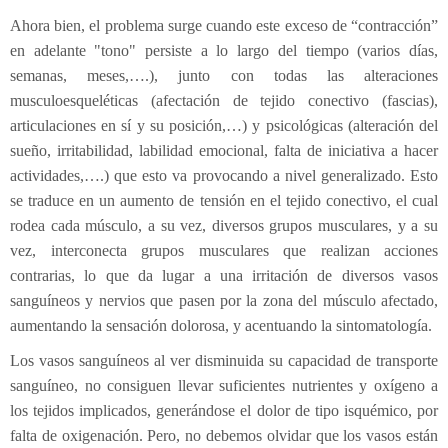
Electroterapia
Pediatría
¿Cómo es una consulta de osteopatía?
Ahora bien, el problema surge cuando este exceso de “contracción”
en adelante "tono" persiste a lo largo del tiempo (varios días,
Flexión-distracción Lumbar
Contracturas
¿Cuándo acudir a un osteópata?
semanas, meses,….), junto con todas las alteraciones
musculoesqueléticas (afectación de tejido conectivo (fascias),
Readaptación deportiva
Migrañas
Patologías
Osteopatía pedriática
articulaciones en sí y su posición,…) y psicológicas (alteración del
Fibrolisis diacutanea
Tendinitis
Osteopatía en el embarazo
¿Con qué edad puede ir el niño al osteópata?
sueño, irritabilidad, labilidad emocional, falta de iniciativa a hacer
actividades,….) que esto va provocando a nivel generalizado. Esto
Ecografía
Osteopatía deportiva
¿Qué tipo de síntomas ha de presentar que nos llamen
se traduce en un aumento de tensión en el tejido conectivo, el cual
EPI - Epte
Osteopatía odontológica
la atención?
rodea cada músculo, a su vez, diversos grupos musculares, y a su
vez, interconecta grupos musculares que realizan acciones
Osteopatía en las artes y la música
contrarias, lo que da lugar a una irritación de diversos vasos
sanguíneos y nervios que pasen por la zona del músculo afectado,
aumentando la sensación dolorosa, y acentuando la sintomatología.
Los vasos sanguíneos al ver disminuida su capacidad de transporte
sanguíneo, no consiguen llevar suficientes nutrientes y oxígeno a
los tejidos implicados, generándose el dolor de tipo isquémico, por
falta de oxigenación. Pero, no debemos olvidar que los vasos están