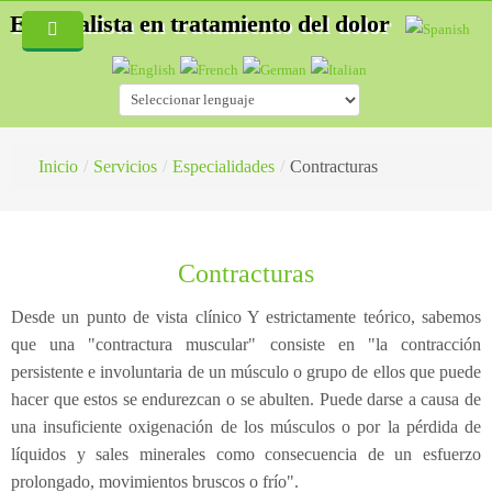
Especialista en tratamiento del dolor
Inicio
Quiénes Somos
Servicios
Inicio
/
Servicios
/
Especialidades
/
Contracturas
Blog
Especialidades
Fisioterapia
Hernias discales
Contracturas
Acupuntura
Accidentes de tráfico
¿Cómo es una consulta de fisioterapia?
Desde un punto de vista clínico Y estrictamente teórico, sabemos
Auriculoterapia
Osteopatía deportiva
¿Qué es la Acupuntura?
que una "contractura muscular" consiste en "la contracción
persistente e involuntaria de un músculo o grupo de ellos que puede
Osteopatía
Lesiones deportivas
¿Cómo es una consulta de acupuntura?
hacer que estos se endurezcan o se abulten. Puede darse a causa de
una insuficiente oxigenación de los músculos o por la pérdida de
Masaje Terapéutico
Acupuntura
¿Qué es la esteopatía?
líquidos y sales minerales como consecuencia de un esfuerzo
Drenaje Linfático manual
Fisioterapia
¿Cómo trata un osteópata?
prolongado, movimientos bruscos o frío".