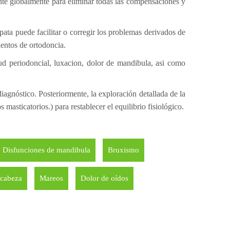
iente globalmente para eliminar todas las compensaciones y
pata puede facilitar o corregir los problemas derivados de
ientos de ortodoncia.
ud periodoncial, luxacion, dolor de mandibula, asi como
iagnóstico. Posteriormente, la exploración detallada de la
 masticatorios.) para restablecer el equilibrio fisiológico.
Disfunciones de mandibula
Bruxismo
 cabeza
Mareos
Dolor de oídos