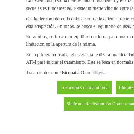
La Osteopatía, es una herramienta fundamental y eficaz en
secuelas es fundamental. Existe un fuerte vínculo entre la
Cualquier cambio en la colocación de los dientes (extracc
esta adaptación. En niños, se busca el equilibrio oclusal,
En adultos, se busca un equilibrio oclusor para una ma
limitacion en la apertura de la misma.
En la primera consulta, el osteópata realizará una detall
ATM para iniciar el tratamiento. Este se basa en normalizar
Tratamientos con Osteopatía Odontológica:
Luxaciones de mandibula
Bloqueo
Síndrome de disfunción Cráneo-ma