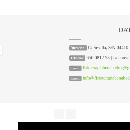
DA
C/ Sevilla, S/N 04410
Dirección:
650 0812 58 (La conver
Teléfono:
fisioterapiabenahadux@g
Email:
info@fisioterapiabenaha
Email: