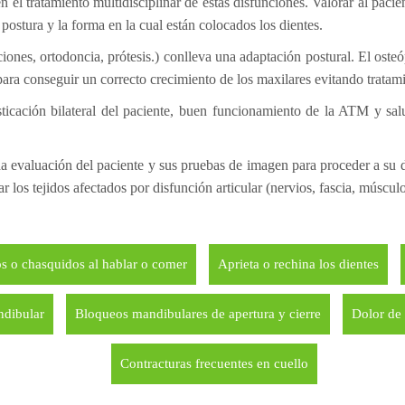
 el tratamiento multidisciplinar de estas disfunciones. Valorar al pac
 postura y la forma en la cual están colocados los dientes.
iones, ortodoncia, prótesis.) conlleva una adaptación postural. El osteó
 para conseguir un correcto crecimiento de los maxilares evitando tratam
sticación bilateral del paciente, buen funcionamiento de la ATM y sal
ada evaluación del paciente y sus pruebas de imagen para proceder a su d
 los tejidos afectados por disfunción articular (nervios, fascia, músculos
s o chasquidos al hablar o comer
Aprieta o rechina los dientes
ndibular
Bloqueos mandibulares de apertura y cierre
Dolor de
Contracturas frecuentes en cuello