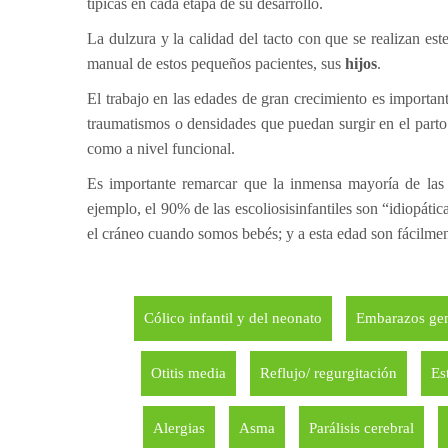
típicas en cada etapa de su desarrollo.
La dulzura y la calidad del tacto con que se realizan est
manual de estos pequeños pacientes, sus
hijos
.
El trabajo en las edades de gran crecimiento es important
traumatismos o densidades que puedan surgir en el parto
como a nivel funcional.
Es importante remarcar que la inmensa mayoría de las 
ejemplo, el 90% de las escoliosisinfantiles son “idiopátic
el cráneo cuando somos bebés; y a esta edad son fácilmen
Cólico infantil y del neonato
Embarazos ge
Otitis media
Reflujo/ regurgitación
Es
Alergias
Asma
Parálisis cerebral