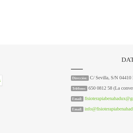
DA
C/ Sevilla, S/N 04410
Dirección:
650 0812 58 (La conver
Teléfono:
fisioterapiabenahadux@g
Email:
info@fisioterapiabenaha
Email: