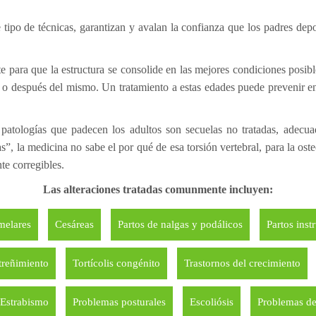
e tipo de técnicas, garantizan y avalan la confianza que los padres de
e para que la estructura se consolide en las mejores condiciones posible
 o después del mismo. Un tratamiento a estas edades puede prevenir en 
patologías que padecen los adultos son secuelas no tratadas, adecua
as”, la medicina no sabe el por qué de esa torsión vertebral, para la os
te corregibles.
Las alteraciones tratadas comunmente incluyen:
melares
Cesáreas
Partos de nalgas y podálicos
Partos inst
treñimiento
Tortícolis congénito
Trastornos del crecimiento
Estrabismo
Problemas posturales
Escoliósis
Problemas de