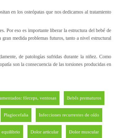
positan en los osteópatas que nos dedicamos al tratamiento
s. Por eso es importante liberar la estructura del bebé de
gran medida problemas futuros, tanto a nivel estructural
damente, de patologías sufridas durante la niñez. Como
teopatía son la consecuencia de las torsiones producidas en
rumentados: fórceps, ventosas
Bebés prematuros
Plagiocefalia
Infecciones recurrentes de oído
 equilibrio
Dolor articular
Dolor muscular