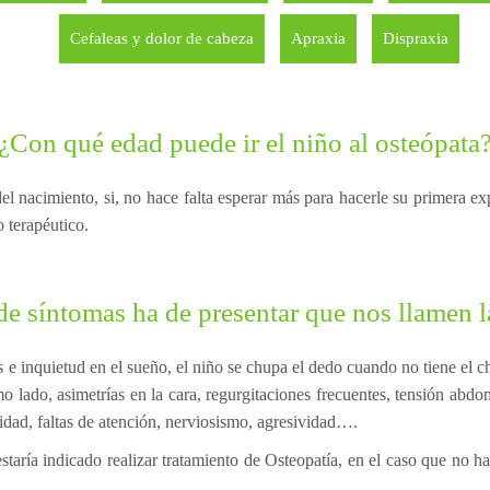
Cefaleas y dolor de cabeza
Apraxia
Dispraxia
¿Con qué edad puede ir el niño al osteópata
el nacimiento, si, no hace falta esperar más para hacerle su primera ex
o terapéutico.
de síntomas ha de presentar que nos llamen l
e inquietud en el sueño, el niño se chupa el dedo cuando no tiene el c
o lado, asimetrías en la cara, regurgitaciones frecuentes, tensión abdom
idad, faltas de atención, nerviosismo, agresividad….
taría indicado realizar tratamiento de Osteopatía, en el caso que no ha