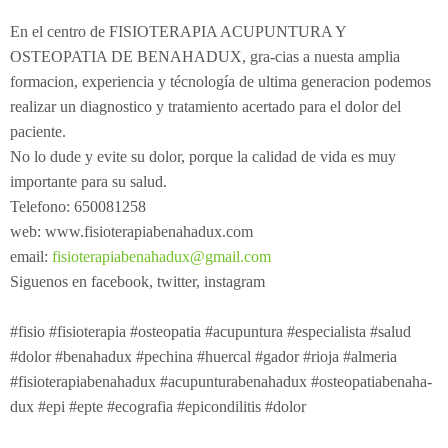
Electroterapia
Pediatría
¿Cómo es una consulta de osteopatía?
En el centro de FISIOTERAPIA ACUPUNTURA Y
OSTEOPATIA DE BENAHADUX, gra-cias a nuesta amplia
Flexión-distracción Lumbar
Contracturas
¿Cuándo acudir a un osteópata?
formacion, experiencia y técnología de ultima generacion podemos
Readaptación deportiva
Migrañas
Patologías
Osteopatía pedriática
realizar un diagnostico y tratamiento acertado para el dolor del
paciente.
Fibrolisis diacutanea
Tendinitis
Osteopatía en el embarazo
¿Con qué edad puede ir el niño al osteópata?
No lo dude y evite su dolor, porque la calidad de vida es muy
importante para su salud.
Ecografía
Osteopatía deportiva
¿Qué tipo de síntomas ha de presentar que nos llamen
Telefono: 650081258
EPI - Epte
Osteopatía odontológica
la atención?
web: www.fisioterapiabenahadux.com
email:
fisioterapiabenahadux@gmail.com
Osteopatía en las artes y la música
Siguenos en facebook, twitter, instagram
#fisio #fisioterapia #osteopatia #acupuntura #especialista #salud
#dolor #benahadux #pechina #huercal #gador #rioja #almeria
#fisioterapiabenahadux #acupunturabenahadux #osteopatiabenaha-
dux #epi #epte #ecografia #epicondilitis #dolor