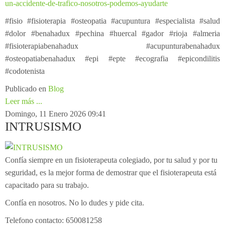
un-accidente-de-trafico-nosotros-podemos-ayudarte
#fisio #fisioterapia #osteopatia #acupuntura #especialista #salud
#dolor #benahadux #pechina #huercal #gador #rioja #almeria
#fisioterapiabenahadux #acupunturabenahadux
#osteopatiabenahadux #epi #epte #ecografia #epicondilitis
#codotenista
Publicado en
Blog
Leer más ...
Domingo, 11 Enero 2026 09:41
INTRUSISMO
Confía siempre en un fisioterapeuta colegiado, por tu salud y por tu
seguridad, es la mejor forma de demostrar que el fisioterapeuta está
capacitado para su trabajo.
Confía en nosotros. No lo dudes y pide cita.
Telefono contacto: 650081258