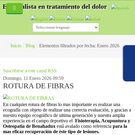
Especialista en tratamiento del dolor
Inicio
Quiénes Somos
Servicios
Inicio
/
Blog
/
Elementos filtrados por fecha: Enero 2026
Blog
Especialidades
Fisioterapia
Hernias discales
Suscribirse a este canal RSS
Domingo, 11 Enero 2026 09:59
Acupuntura
Accidentes de tráfico
¿Cómo es una consulta de fisioterapia?
ROTURA DE FIBRAS
Auriculoterapia
Osteopatía deportiva
¿Qué es la Acupuntura?
En cualquier rotura de fibras lo mas importante es realizar una
Osteopatía
Lesiones deportivas
¿Cómo es una consulta de acupuntura?
ecografía con objeto de realizar una correcta evaluación, y gracias a
nuestro equipo ecográfico de ultima generación y nuestra amplia
Masaje Terapéutico
Acupuntura
¿Qué es la esteopatía?
experiencia en el campo deportivo el
Fisioterapia, Acupuntura y
Osteopatia de Benahadux
está avalado como referencia
para la
Drenaje Linfático manual
Fisioterapia
¿Cómo trata un osteópata?
mas eficaz recuperación de éste tipo de lesiones.