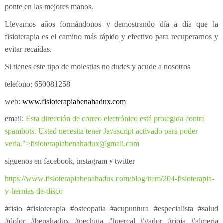
ponte en las mejores manos.
Llevamos años formándonos y demostrando día a día que la
fisioterapia es el camino más rápido y efectivo para recuperarnos y
evitar recaídas.
Si tienes este tipo de molestias no dudes y acude a nosotros
telefono: 650081258
web:
www.fisioterapiabenahadux.com
email:
Esta dirección de correo electrónico está protegida contra
spambots. Usted necesita tener Javascript activado para poder
verla.
">
fisioterapiabenahadux@gmail.com
siguenos en facebook, instagram y twitter
https://www.fisioterapiabenahadux.com/blog/item/204-fisioterapia-
y-hernias-de-disco
#fisio #fisioterapia #osteopatia #acupuntura #especialista #salud
#dolor #benahadux #pechina #huercal #gador #rioja #almeria