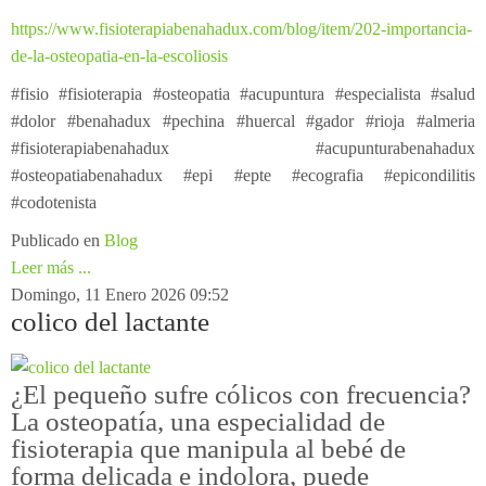
https://www.fisioterapiabenahadux.com/blog/item/202-importancia-
de-la-osteopatia-en-la-escoliosis
#fisio #fisioterapia #osteopatia #acupuntura #especialista #salud
#dolor #benahadux #pechina #huercal #gador #rioja #almeria
#fisioterapiabenahadux #acupunturabenahadux
#osteopatiabenahadux #epi #epte #ecografia #epicondilitis
#codotenista
Publicado en
Blog
Leer más ...
Domingo, 11 Enero 2026 09:52
colico del lactante
¿El pequeño sufre cólicos con frecuencia?
La osteopatía, una especialidad de
fisioterapia que manipula al bebé de
forma delicada e indolora, puede