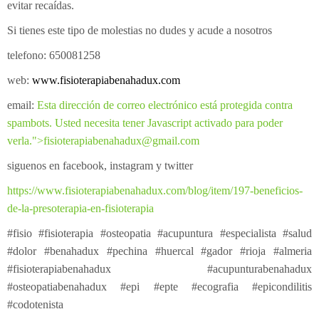
evitar recaídas.
Si tienes este tipo de molestias no dudes y acude a nosotros
telefono: 650081258
web:
www.fisioterapiabenahadux.com
email:
Esta dirección de correo electrónico está protegida contra
spambots. Usted necesita tener Javascript activado para poder
verla.
">
fisioterapiabenahadux@gmail.com
siguenos en facebook, instagram y twitter
https://www.fisioterapiabenahadux.com/blog/item/197-beneficios-
de-la-presoterapia-en-fisioterapia
#fisio #fisioterapia #osteopatia #acupuntura #especialista #salud
#dolor #benahadux #pechina #huercal #gador #rioja #almeria
#fisioterapiabenahadux #acupunturabenahadux
#osteopatiabenahadux #epi #epte #ecografia #epicondilitis
#codotenista