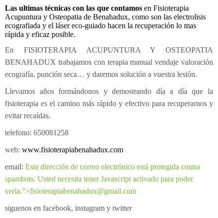
Las ultimas técnicas con las que contamos
en Fisioterapia
Electroterapia
Pediatría
¿Cómo es una consulta de osteopatía?
Acupuntura y Osteopatia de Benahadux, como son las electrolisis
ecografiada y el láser eco-guiado hacen la recuperación lo mas
Flexión-distracción Lumbar
Contracturas
¿Cuándo acudir a un osteópata?
rápida y eficaz posible.
Readaptación deportiva
Migrañas
Patologías
Osteopatía pedriática
En FISIOTERAPIA ACUPUNTURA Y OSTEOPATIA
BENAHADUX trabajamos con terapia manual vendaje valoración
Fibrolisis diacutanea
Tendinitis
Osteopatía en el embarazo
¿Con qué edad puede ir el niño al osteópata?
ecografía, punción seca… y daremos solución a vuestra lesión.
Ecografía
Osteopatía deportiva
¿Qué tipo de síntomas ha de presentar que nos llamen
Llevamos años formándonos y demostrando día a día que la
fisioterapia es el camino más rápido y efectivo para recuperarnos y
EPI - Epte
Osteopatía odontológica
la atención?
evitar recaídas.
Osteopatía en las artes y la música
telefono: 650081258
web:
www.fisioterapiabenahadux.com
email:
Esta dirección de correo electrónico está protegida contra
spambots. Usted necesita tener Javascript activado para poder
verla.
">
fisioterapiabenahadux@gmail.com
siguenos en facebook, instagram y twitter