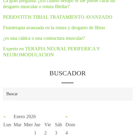
La gran pregunta: ¿En cuánto tiempo se me puede curar un
desgarro muscular o rotura fibrilar?
PERIOSTITIS TIBIAL TRATAMIENTO AVANZADO
Fisioterapia avanzada en la rotura y desgarro de fibras
¿es una ciática o una contractura muscular?
Experto en TERAPIA NEURAL PERIFERICA Y
NEUROMODULACION
BUSCADOR
«
Enero 2026
»
Lun
Mar
Mier
Jue
Vie
Sáb
Dom
1
2
3
4