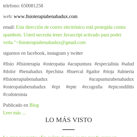
telefono: 650081258
web:
www.fisioterapiabenahadux.com
email:
Esta dirección de correo electrónico está protegida contra
spambots. Usted necesita tener Javascript activado para poder
verla.
">
fisioterapiabenahadux@gmail.com
siguenos en facebook, instagram y twitter
#fisio #fisioterapia #osteopatia #acupuntura #especialista #salud
#dolor #benahadux #pechina #huercal #gador #rioja #almeria
#fisioterapiabenahadux #acupunturabenahadux
#osteopatiabenahadux #epi #epte #ecografia #epicondilitis
#codotenista
Publicado en
Blog
Leer más ...
LO MÁS VISTO