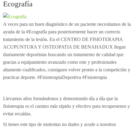
Ecografía
Electroterapia
Pediatría
¿Cómo es una consulta de osteopatía?
Flexión-distracción Lumbar
Contracturas
¿Cuándo acudir a un osteópata?
A veces para un buen diagnóstico de un paciente necesitamos de la
Readaptación deportiva
Migrañas
Patologías
Osteopatía pedriática
ayuda de la #Ecografía para posteriormente hacer un correcto
tratamiento de la lesión. En el CENTRO DE FISIOTERAPIA
Fibrolisis diacutanea
Tendinitis
Osteopatía en el embarazo
¿Con qué edad puede ir el niño al osteópata?
ACUPUNTURA Y OSTEOPATIA DE BENAHADUX llegan
diariamente deportistas buscando un tratamiento de calidad que
Ecografía
Osteopatía deportiva
¿Qué tipo de síntomas ha de presentar que nos llamen
gracias a equipamiento avanzado como este y profesionales
EPI - Epte
Osteopatía odontológica
la atención?
altamente cualificados, consiguen volver pronto a la competición y
practicar deporte. #FisioterapiaDeportiva #Fisioterapia
Osteopatía en las artes y la música
Llevamos años formándonos y demostrando día a día que la
fisioterapia es el camino más rápido y efectivo para recuperarnos y
evitar recaídas.
Si tienes este tipo de molestias no dudes y acude a nosotros