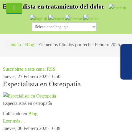
Especialista en tratamiento del dolor
Inicio
Quiénes Somos
Servicios
Inicio
/
Blog
/
Elementos filtrados por fecha: Febrero 2025
Blog
Especialidades
Fisioterapia
Hernias discales
Suscribirse a este canal RSS
Jueves, 27 Febrero 2025 16:50
Acupuntura
Accidentes de tráfico
¿Cómo es una consulta de fisioterapia?
Especialista en Osteopatía
Auriculoterapia
Osteopatía deportiva
¿Qué es la Acupuntura?
Osteopatía
Lesiones deportivas
¿Cómo es una consulta de acupuntura?
Especialistas en osteopatía
Publicado en
Blog
Masaje Terapéutico
Acupuntura
¿Qué es la esteopatía?
Leer más ...
Drenaje Linfático manual
Fisioterapia
¿Cómo trata un osteópata?
Jueves, 06 Febrero 2025 16:39