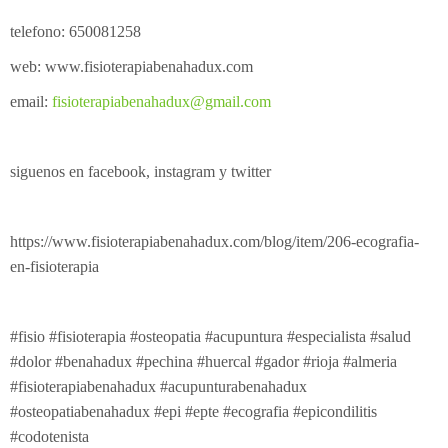
telefono: 650081258
web: www.fisioterapiabenahadux.com
email:
fisioterapiabenahadux@gmail.com
siguenos en facebook, instagram y twitter
https://www.fisioterapiabenahadux.com/blog/item/206-ecografia-
en-fisioterapia
#fisio #fisioterapia #osteopatia #acupuntura #especialista #salud
#dolor #benahadux #pechina #huercal #gador #rioja #almeria
#fisioterapiabenahadux #acupunturabenahadux
#osteopatiabenahadux #epi #epte #ecografia #epicondilitis
#codotenista