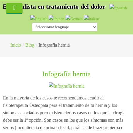
Especialista en tratamiento del dolor
Inicio
Quiénes Somos
Servicios
Inicio
/
Blog
/
Infografía hernia
Blog
Especialidades
Fisioterapia
Hernias discales
Infografía hernia
Acupuntura
Accidentes de tráfico
¿Cómo es una consulta de fisioterapia?
Auriculoterapia
Osteopatía deportiva
¿Qué es la Acupuntura?
En la mayoría de los casos te recomendamos acudir al
Osteopatía
Lesiones deportivas
¿Cómo es una consulta de acupuntura?
fisioterapeuta-Osteopata para el tratamiento de tu hernia y los
síntomas asociados pero existen ciertos casos en los que la cirugía
Masaje Terapéutico
Acupuntura
¿Qué es la esteopatía?
debe ser la 1ª opción. Son casos en los que los síntomas son más
serios (incontiencia de orina o fecal, parálisis de brazo o pierna o
Drenaje Linfático manual
Fisioterapia
¿Cómo trata un osteópata?