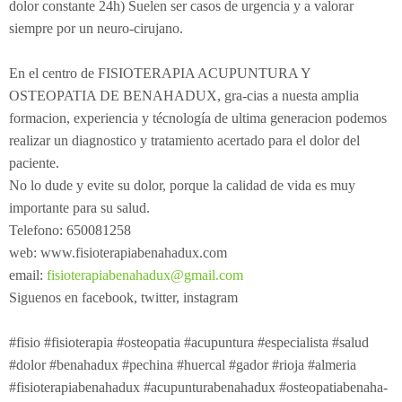
dolor constante 24h) Suelen ser casos de urgencia y a valorar
Electroterapia
Pediatría
¿Cómo es una consulta de osteopatía?
siempre por un neuro-cirujano.
Flexión-distracción Lumbar
Contracturas
¿Cuándo acudir a un osteópata?
En el centro de FISIOTERAPIA ACUPUNTURA Y
Readaptación deportiva
Migrañas
Patologías
Osteopatía pedriática
OSTEOPATIA DE BENAHADUX, gra-cias a nuesta amplia
formacion, experiencia y técnología de ultima generacion podemos
Fibrolisis diacutanea
Tendinitis
Osteopatía en el embarazo
¿Con qué edad puede ir el niño al osteópata?
realizar un diagnostico y tratamiento acertado para el dolor del
paciente.
Ecografía
Osteopatía deportiva
¿Qué tipo de síntomas ha de presentar que nos llamen
No lo dude y evite su dolor, porque la calidad de vida es muy
EPI - Epte
Osteopatía odontológica
la atención?
importante para su salud.
Telefono: 650081258
Osteopatía en las artes y la música
web: www.fisioterapiabenahadux.com
email:
fisioterapiabenahadux@gmail.com
Siguenos en facebook, twitter, instagram
#fisio #fisioterapia #osteopatia #acupuntura #especialista #salud
#dolor #benahadux #pechina #huercal #gador #rioja #almeria
#fisioterapiabenahadux #acupunturabenahadux #osteopatiabenaha-