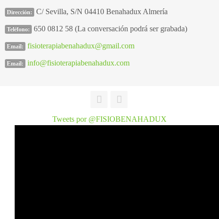
C/ Sevilla, S/N 04410 Benahadux Almería
Dirección:
650 0812 58 (La conversación podrá ser grabada)
Teléfono:
fisioterapiabenahadux@gmail.com
Email:
info@fisioterapiabenahadux.com
Email:
Tweets por @FISIOBENAHADUX