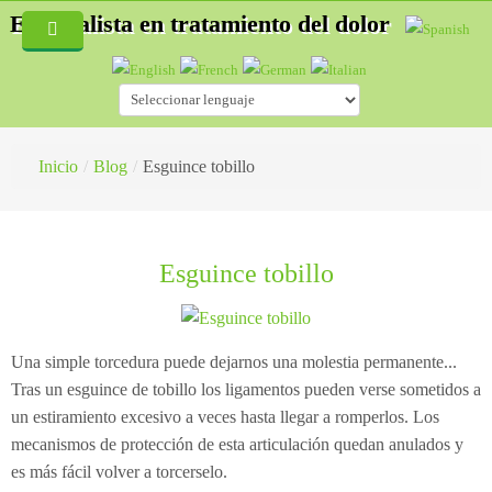
Especialista en tratamiento del dolor
Inicio
Quiénes Somos
Servicios
Inicio
/
Blog
/
Esguince tobillo
Blog
Especialidades
Fisioterapia
Hernias discales
Esguince tobillo
Acupuntura
Accidentes de tráfico
¿Cómo es una consulta de fisioterapia?
Auriculoterapia
Osteopatía deportiva
¿Qué es la Acupuntura?
Una simple torcedura puede dejarnos una molestia permanente...
Osteopatía
Lesiones deportivas
¿Cómo es una consulta de acupuntura?
Tras un esguince de tobillo los ligamentos pueden verse sometidos a
un estiramiento excesivo a veces hasta llegar a romperlos. Los
Masaje Terapéutico
Acupuntura
¿Qué es la esteopatía?
mecanismos de protección de esta articulación quedan anulados y
es más fácil volver a torcerselo.
Drenaje Linfático manual
Fisioterapia
¿Cómo trata un osteópata?