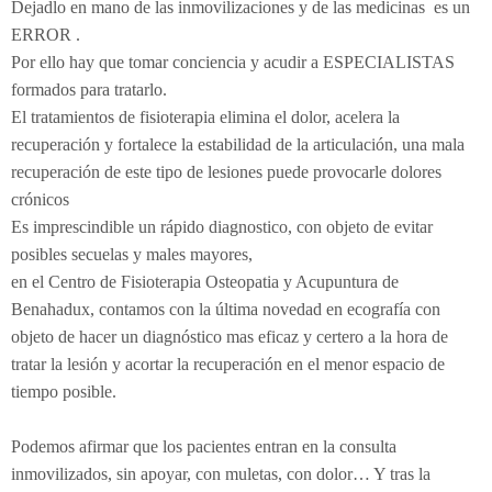
Dejadlo en mano de las inmovilizaciones y de las medicinas es un
Electroterapia
Pediatría
¿Cómo es una consulta de osteopatía?
ERROR .
Por ello hay que tomar conciencia y acudir a ESPECIALISTAS
Flexión-distracción Lumbar
Contracturas
¿Cuándo acudir a un osteópata?
formados para tratarlo.
Readaptación deportiva
Migrañas
Patologías
Osteopatía pedriática
El tratamientos de fisioterapia elimina el dolor, acelera la
recuperación y fortalece la estabilidad de la articulación, una mala
Fibrolisis diacutanea
Tendinitis
Osteopatía en el embarazo
¿Con qué edad puede ir el niño al osteópata?
recuperación de este tipo de lesiones puede provocarle dolores
crónicos
Ecografía
Osteopatía deportiva
¿Qué tipo de síntomas ha de presentar que nos llamen
Es imprescindible un rápido diagnostico, con objeto de evitar
EPI - Epte
Osteopatía odontológica
la atención?
posibles secuelas y males mayores,
en el Centro de Fisioterapia Osteopatia y Acupuntura de
Osteopatía en las artes y la música
Benahadux, contamos con la última novedad en ecografía con
objeto de hacer un diagnóstico mas eficaz y certero a la hora de
tratar la lesión y acortar la recuperación en el menor espacio de
tiempo posible.
Podemos afirmar que los pacientes entran en la consulta
inmovilizados, sin apoyar, con muletas, con dolor… Y tras la