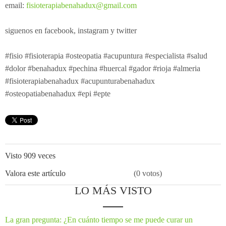
email:
fisioterapiabenahadux@gmail.com
siguenos en facebook, instagram y twitter
#fisio #fisioterapia #osteopatia #acupuntura #especialista #salud
#dolor #benahadux #pechina #huercal #gador #rioja #almeria
#fisioterapiabenahadux #acupunturabenahadux
#osteopatiabenahadux #epi #epte
Visto 909 veces
Valora este artículo
(0 votos)
LO MÁS VISTO
La gran pregunta: ¿En cuánto tiempo se me puede curar un