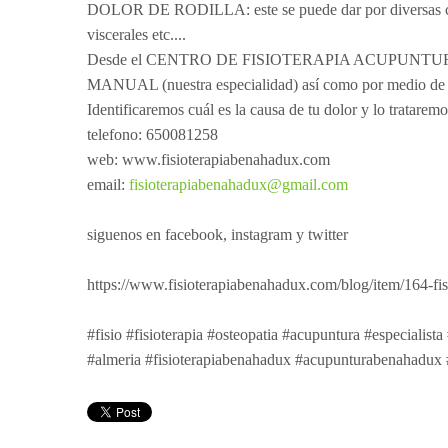
DOLOR DE RODILLA: este se puede dar por diversas caus
viscerales etc....
Desde el CENTRO DE FISIOTERAPIA ACUPUNT
MANUAL (nuestra especialidad) así como por medio de la
Identificaremos cuál es la causa de tu dolor y lo trataremo
telefono: 650081258
web: www.fisioterapiabenahadux.com
email:
fisioterapiabenahadux@gmail.com
siguenos en facebook, instagram y twitter
https://www.fisioterapiabenahadux.com/blog/item/164-fisi
#fisio #fisioterapia #osteopatia #acupuntura #especialis
#almeria #fisioterapiabenahadux #acupunturabenahadux 