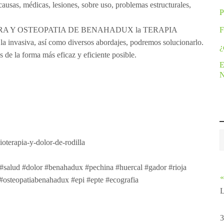
as, médicas, lesiones, sobre uso, problemas estructurales,
URA Y OSTEOPATIA DE BENAHADUX la TERAPIA
F
 invasiva, así como diversos abordajes, podremos solucionarlo.
¿
s de la forma más eficaz y eficiente posible.
E
oterapia-y-dolor-de-rodilla
ta #salud #dolor #benahadux #pechina #huercal #gador #rioja
«
#osteopatiabenahadux #epi #epte #ecografia
3