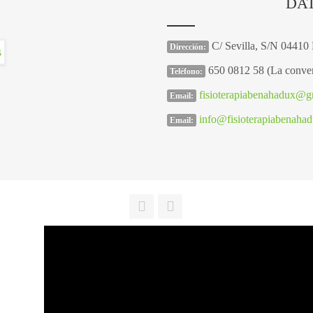
DA
C/ Sevilla, S/N 04410
Dirección:
650 0812 58 (La conver
Teléfono:
fisioterapiabenahadux@g
Email:
info@fisioterapiabenaha
Email: