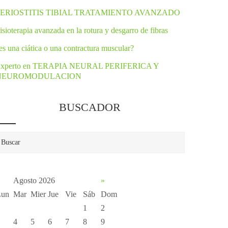
PERIOSTITIS TIBIAL TRATAMIENTO AVANZADO
isioterapia avanzada en la rotura y desgarro de fibras
es una ciática o una contractura muscular?
xperto en TERAPIA NEURAL PERIFERICA Y
NEUROMODULACION
BUSCADOR
Agosto 2026
»
Lun
Mar
Mier
Jue
Vie
Sáb
Dom
1
2
4
5
6
7
8
9