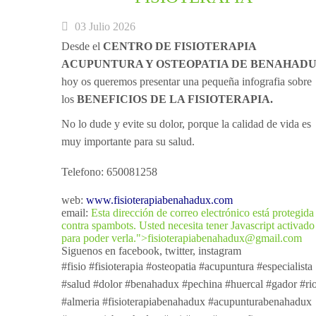
03 Julio 2026
Desde el
CENTRO DE FISIOTERAPIA
ACUPUNTURA Y OSTEOPATIA DE BENAHAD
hoy os queremos presentar una pequeña infografia sobre
los
BENEFICIOS DE LA FISIOTERAPIA.
No lo dude y evite su dolor, porque la calidad de vida es
muy importante para su salud.
Telefono: 650081258
web:
www.fisioterapiabenahadux.com
email:
Esta dirección de correo electrónico está protegida
contra spambots. Usted necesita tener Javascript activado
para poder verla.
">
fisioterapiabenahadux@gmail.com
Siguenos en facebook, twitter, instagram
#fisio #fisioterapia #osteopatia #acupuntura #especialista
#salud #dolor #benahadux #pechina #huercal #gador #rio
#almeria #fisioterapiabenahadux #acupunturabenahadux