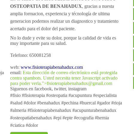
OSTEOPATIA DE BENAHADUX
, gracias a nuesta
amplia formacion, experiencia y técnología de ultima
generacion podemos realizar un diagnostico y tratamiento
acertado para el dolor del paciente.
No lo dude y evite su dolor, porque la calidad de vida es
muy importante para su salud.
Telefono: 650081258
web:
www.fisioterapiabenahadux.com
ja
email:
Esta dirección de correo electrónico está protegida
contra spambots. Usted necesita tener Javascript activado
para poder verla.
">
fisioterapiabenahadux@gmail.com
Siguenos en facebook, twitter, instagram
#fisio #fisioterapia #osteopatia #acupuntura #especialista
#salud #dolor #benahadux #pechina #huercal #gador #rioja
#almeria #fisioterapiabenahadux #acupunturabenahadux
#osteopatiabenahadux #epi #epte #ecografia #hernia
#ciatica #dolor