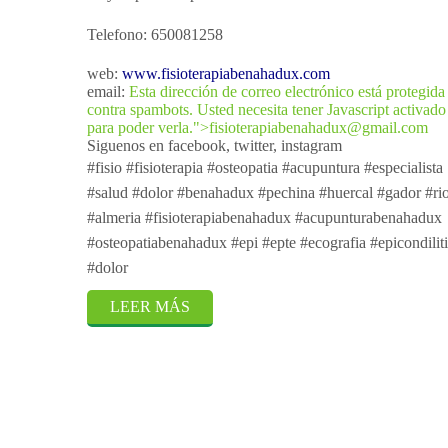
Telefono: 650081258
web:
www.fisioterapiabenahadux.com
email:
Esta dirección de correo electrónico está protegida
contra spambots. Usted necesita tener Javascript activado
para poder verla.
">
fisioterapiabenahadux@gmail.com
Siguenos en facebook, twitter, instagram
#fisio #fisioterapia #osteopatia #acupuntura #especialista
#salud #dolor #benahadux #pechina #huercal #gador #rio
#almeria #fisioterapiabenahadux #acupunturabenahadux
#osteopatiabenahadux #epi #epte #ecografia #epicondiliti
#dolor
LEER MÁS