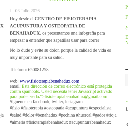
03 Julio 2026
F
Hoy desde el
CENTRO DE FISIOTERAPIA
UX
ACUPUNTURA Y OSTEOPATIA DE
¿
BENAHADUX
, os presentamos una infografia para
E
empezar a entender que zapatillas usar para correr
No lo dude y evite su dolor, porque la calidad de vida es
muy importante para su salud.
Telefono: 650081258
web:
www.fisioterapiabenahadux.com
email:
Esta dirección de correo electrónico está protegida
contra spambots. Usted necesita tener Javascript activado
para poder verla.
">
fisioterapiabenahadux@gmail.com
«
Siguenos en facebook, twitter, instagram
#fisio #fisioterapia #osteopatia #acupuntura #especialista
ja
#salud #dolor #benahadux #pechina #huercal #gador #rioja
#almeria #fisioterapiabenahadux #acupunturabenahadux
3