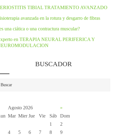
PERIOSTITIS TIBIAL TRATAMIENTO AVANZADO
isioterapia avanzada en la rotura y desgarro de fibras
es una ciática o una contractura muscular?
xperto en TERAPIA NEURAL PERIFERICA Y
NEUROMODULACION
BUSCADOR
Agosto 2026
»
Lun
Mar
Mier
Jue
Vie
Sáb
Dom
1
2
4
5
6
7
8
9