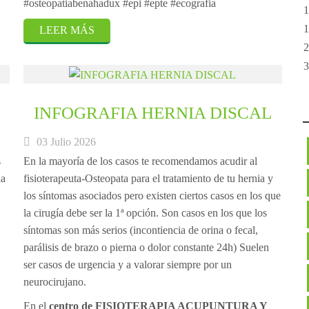
#osteopatiabenahadux #epi #epte #ecografia
1
1
LEER MÁS
2
3
INFOGRAFIA HERNIA DISCAL
03 Julio 2026
s
En la mayoría de los casos te recomendamos acudir al
ia
fisioterapeuta-Osteopata para el tratamiento de tu hernia y
los síntomas asociados pero existen ciertos casos en los que
la cirugía debe ser la 1ª opción. Son casos en los que los
síntomas son más serios (incontiencia de orina o fecal,
parálisis de brazo o pierna o dolor constante 24h) Suelen
ser casos de urgencia y a valorar siempre por un
neurocirujano.
En el
centro de FISIOTERAPIA ACUPUNTURA Y