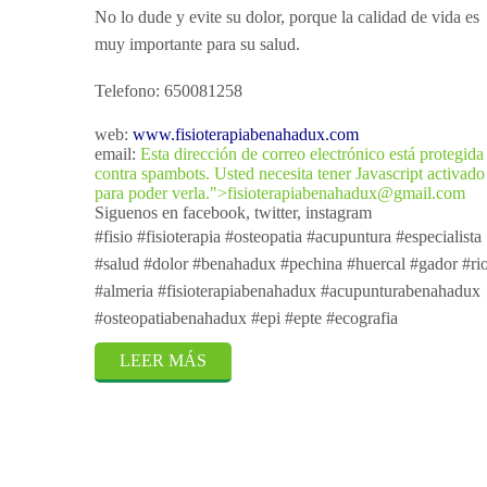
No lo dude y evite su dolor, porque la calidad de vida es
muy importante para su salud.
Telefono: 650081258
web:
www.fisioterapiabenahadux.com
email:
Esta dirección de correo electrónico está protegida
contra spambots. Usted necesita tener Javascript activado
para poder verla.
">
fisioterapiabenahadux@gmail.com
Siguenos en facebook, twitter, instagram
#fisio #fisioterapia #osteopatia #acupuntura #especialista
#salud #dolor #benahadux #pechina #huercal #gador #rio
#almeria #fisioterapiabenahadux #acupunturabenahadux
#osteopatiabenahadux #epi #epte #ecografia
LEER MÁS