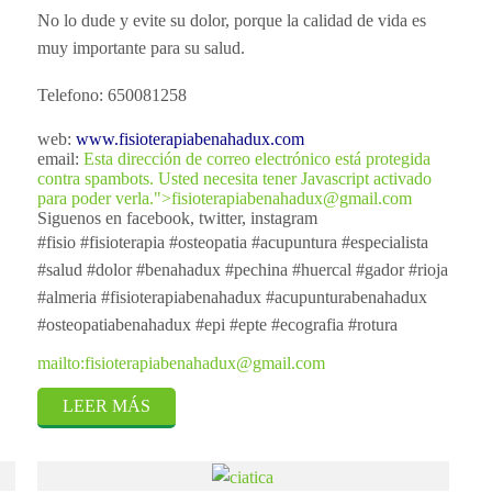
No lo dude y evite su dolor, porque la calidad de vida es
muy importante para su salud.
Telefono: 650081258
web:
www.fisioterapiabenahadux.com
email:
Esta dirección de correo electrónico está protegida
contra spambots. Usted necesita tener Javascript activado
para poder verla.
">
fisioterapiabenahadux@gmail.com
Siguenos en facebook, twitter, instagram
#fisio #fisioterapia #osteopatia #acupuntura #especialista
#salud #dolor #benahadux #pechina #huercal #gador #rioja
#almeria #fisioterapiabenahadux #acupunturabenahadux
#osteopatiabenahadux #epi #epte #ecografia #rotura
mailto:
fisioterapiabenahadux@gmail.com
LEER MÁS