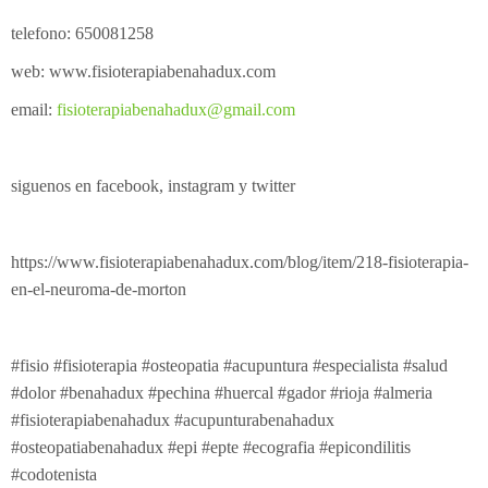
telefono: 650081258
web: www.fisioterapiabenahadux.com
email:
fisioterapiabenahadux@gmail.com
siguenos en facebook, instagram y twitter
https://www.fisioterapiabenahadux.com/blog/item/218-fisioterapia-
en-el-neuroma-de-morton
#fisio #fisioterapia #osteopatia #acupuntura #especialista #salud
#dolor #benahadux #pechina #huercal #gador #rioja #almeria
#fisioterapiabenahadux #acupunturabenahadux
#osteopatiabenahadux #epi #epte #ecografia #epicondilitis
#codotenista