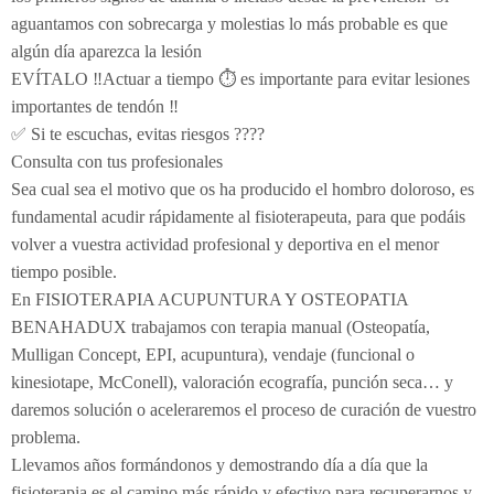
aguantamos con sobrecarga y molestias lo más probable es que
Electroterapia
Pediatría
¿Cómo es una consulta de osteopatía?
algún día aparezca la lesión
Flexión-distracción Lumbar
Contracturas
¿Cuándo acudir a un osteópata?
EVÍTALO ‼️Actuar a tiempo ⏱ es importante para evitar lesiones
importantes de tendón ‼️
Readaptación deportiva
Migrañas
Patologías
Osteopatía pedriática
✅ Si te escuchas, evitas riesgos ????
Fibrolisis diacutanea
Tendinitis
Osteopatía en el embarazo
¿Con qué edad puede ir el niño al osteópata?
Consulta con tus profesionales
Sea cual sea el motivo que os ha producido el hombro doloroso, es
Ecografía
Osteopatía deportiva
¿Qué tipo de síntomas ha de presentar que nos llamen
fundamental acudir rápidamente al fisioterapeuta, para que podáis
volver a vuestra actividad profesional y deportiva en el menor
EPI - Epte
Osteopatía odontológica
la atención?
tiempo posible.
Osteopatía en las artes y la música
En FISIOTERAPIA ACUPUNTURA Y OSTEOPATIA
BENAHADUX trabajamos con terapia manual (Osteopatía,
Mulligan Concept, EPI, acupuntura), vendaje (funcional o
kinesiotape, McConell), valoración ecografía, punción seca… y
daremos solución o aceleraremos el proceso de curación de vuestro
problema.
Llevamos años formándonos y demostrando día a día que la
fisioterapia es el camino más rápido y efectivo para recuperarnos y