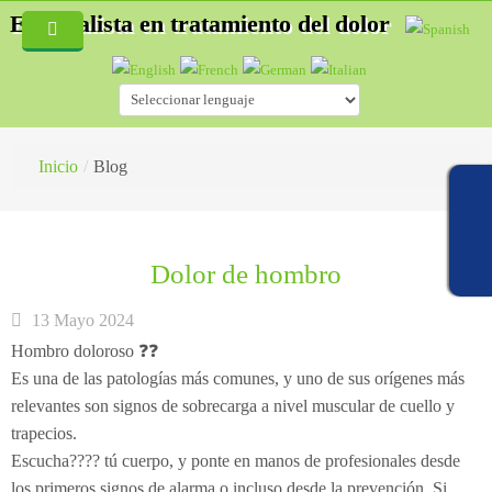
Especialista en tratamiento del dolor
Inicio
Quiénes Somos
Servicios
Inicio
/
Blog
Blog
Especialidades
Fisioterapia
Hernias discales
Dolor de hombro
Acupuntura
Accidentes de tráfico
¿Cómo es una consulta de fisioterapia?
13 Mayo 2024
Auriculoterapia
Osteopatía deportiva
¿Qué es la Acupuntura?
Hombro doloroso ❓❓
Es una de las patologías más comunes, y uno de sus orígenes más
Osteopatía
Lesiones deportivas
¿Cómo es una consulta de acupuntura?
relevantes son signos de sobrecarga a nivel muscular de cuello y
Masaje Terapéutico
Acupuntura
¿Qué es la esteopatía?
trapecios.
Escucha???? tú cuerpo, y ponte en manos de profesionales desde
Drenaje Linfático manual
Fisioterapia
¿Cómo trata un osteópata?
los primeros signos de alarma o incluso desde la prevención Si