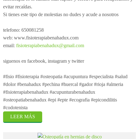
evitar recaídas.
Si tienes este tipo de molestias no dudes y acude a nosotros
telefono: 650081258
web: www.fisioterapiabenahadux.com
email:
fisioterapiabenahadux@gmail.com
siguenos en facebook, instagram y twitter
#fisio #fisioterapia #osteopatia #acupuntura #especialista #salud
#dolor #benahadux #pechina #huercal #gador #rioja #almeria
#fisioterapiabenahadux #acupunturabenahadux
#osteopatiabenahadux #epi #epte #ecografia #epicondilitis
#codotenista
LEER MÁS