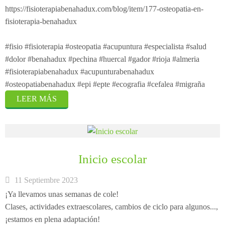
https://fisioterapiabenahadux.com/blog/item/177-osteopatia-en-
fisioterapia-benahadux
#fisio #fisioterapia #osteopatia #acupuntura #especialista #salud
#dolor #benahadux #pechina #huercal #gador #rioja #almeria
#fisioterapiabenahadux #acupunturabenahadux
#osteopatiabenahadux #epi #epte #ecografia #cefalea #migraña
LEER MÁS
Inicio escolar
11 Septiembre 2023
¡Ya llevamos unas semanas de cole!
Clases, actividades extraescolares, cambios de ciclo para algunos...,
¡estamos en plena adaptación!