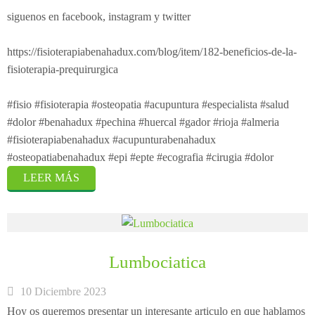
siguenos en facebook, instagram y twitter
https://fisioterapiabenahadux.com/blog/item/182-beneficios-de-la-
fisioterapia-prequirurgica
#fisio #fisioterapia #osteopatia #acupuntura #especialista #salud
#dolor #benahadux #pechina #huercal #gador #rioja #almeria
#fisioterapiabenahadux #acupunturabenahadux
#osteopatiabenahadux #epi #epte #ecografia #cirugia #dolor
LEER MÁS
Lumbociatica
10 Diciembre 2023
Hoy os queremos presentar un interesante articulo en que hablamos