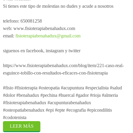
Si tienes este tipo de molestias no dudes y acude a nosotros
telefono: 650081258
web: www.fisioterapiabenahadux.com
email:
fisioterapiabenahadux@gmail.com
siguenos en facebook, instagram y twitter
https://www.fisioterapiabenahadux.com/blog/item/221-caso-real-
esguince-tobillo-con-resultados-eficaces-con-fisioterapia
#fisio #fisioterapia #osteopatia #acupuntura #especialista #salud
#dolor #benahadux #pechina #huercal #gador #rioja #almeria
#fisioterapiabenahadux #acupunturabenahadux
#osteopatiabenahadux #epi #epte #ecografia #epicondilitis
#codotenista
LEER MÁS