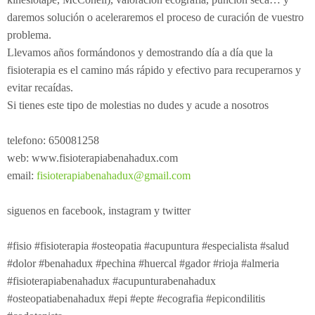
daremos solución o aceleraremos el proceso de curación de vuestro
problema.
Llevamos años formándonos y demostrando día a día que la
fisioterapia es el camino más rápido y efectivo para recuperarnos y
evitar recaídas.
Si tienes este tipo de molestias no dudes y acude a nosotros
telefono: 650081258
web: www.fisioterapiabenahadux.com
email:
fisioterapiabenahadux@gmail.com
siguenos en facebook, instagram y twitter
#fisio #fisioterapia #osteopatia #acupuntura #especialista #salud
#dolor #benahadux #pechina #huercal #gador #rioja #almeria
#fisioterapiabenahadux #acupunturabenahadux
#osteopatiabenahadux #epi #epte #ecografia #epicondilitis