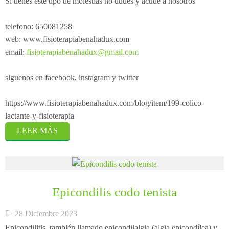
Si tienes este tipo de molestias no dudes y acude a nosotros
telefono: 650081258
web: www.fisioterapiabenahadux.com
email:
fisioterapiabenahadux@gmail.com
siguenos en facebook, instagram y twitter
https://www.fisioterapiabenahadux.com/blog/item/199-colico-
lactante-y-fisioterapia
LEER MÁS
Epicondilis codo tenista
28 Diciembre 2023
Epicondilitis, también llamado epicondilalgia (algia epicondílea) y