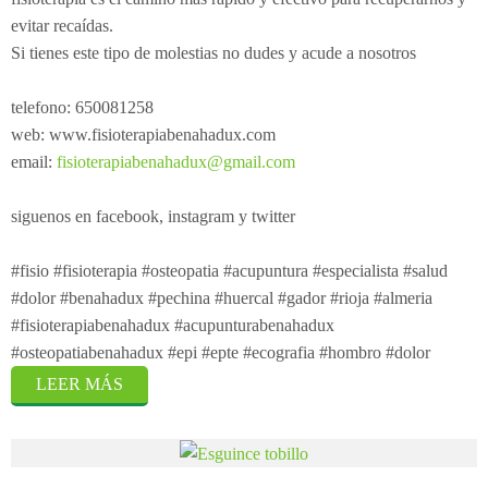
evitar recaídas.
Si tienes este tipo de molestias no dudes y acude a nosotros
telefono: 650081258
web: www.fisioterapiabenahadux.com
email:
fisioterapiabenahadux@gmail.com
siguenos en facebook, instagram y twitter
#fisio #fisioterapia #osteopatia #acupuntura #especialista #salud
#dolor #benahadux #pechina #huercal #gador #rioja #almeria
#fisioterapiabenahadux #acupunturabenahadux
#osteopatiabenahadux #epi #epte #ecografia #hombro #dolor
LEER MÁS