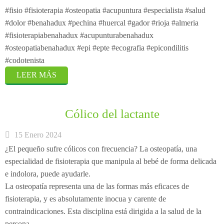
#fisio #fisioterapia #osteopatia #acupuntura #especialista #salud
#dolor #benahadux #pechina #huercal #gador #rioja #almeria
#fisioterapiabenahadux #acupunturabenahadux
#osteopatiabenahadux #epi #epte #ecografia #epicondilitis
#codotenista
LEER MÁS
Cólico del lactante
15 Enero 2024
¿El pequeño sufre cólicos con frecuencia? La osteopatía, una
especialidad de fisioterapia que manipula al bebé de forma delicada
e indolora, puede ayudarle.
La osteopatía representa una de las formas más eficaces de
fisioterapia, y es absolutamente inocua y carente de
contraindicaciones. Esta disciplina está dirigida a la salud de la
persona.