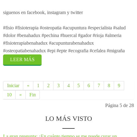
siguenos en facebook, instagram y twitter
#fisio #fisioterapia #osteopatia #acupuntura #especialista #salud
#dolor #benahadux #pechina #huercal #gador #rioja #almeria
#fisioterapiabenahadux #acupunturabenahadux
#osteopatiabenahadux #epi #epte #ecografia #cefalea #migraña
LEER MÁS
Iniciar
«
1
2
3
4
5
6
7
8
9
10
»
Fin
Página 5 de 28
LO MÁS VISTO
La gran pregunta: ¿En cuánto tiempo se me puede curar un