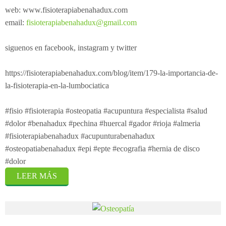
web: www.fisioterapiabenahadux.com
email:
fisioterapiabenahadux@gmail.com
siguenos en facebook, instagram y twitter
https://fisioterapiabenahadux.com/blog/item/179-la-importancia-de-
la-fisioterapia-en-la-lumbociatica
#fisio #fisioterapia #osteopatia #acupuntura #especialista #salud
#dolor #benahadux #pechina #huercal #gador #rioja #almeria
#fisioterapiabenahadux #acupunturabenahadux
#osteopatiabenahadux #epi #epte #ecografia #hernia de disco
#dolor
LEER MÁS