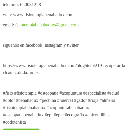
telefono: 650081258
web: www.fisioterapiabenahadux.com
email:
fisioterapiabenahadux@gmail.com
siguenos en facebook, instagram y twitter
https://www.fisioterapiabenahadux.com/blog/item/219-recuperar-la-
cicateiz-de-la-protesis
#fisio #fisioterapia #osteopatia #acupuntura #especialista #salud
#dolor #benahadux #pechina #huercal #gador #rioja #almeria
#fisioterapiabenahadux #acupunturabenahadux
#osteopatiabenahadux #epi #epte #ecografia #epicondilitis
#codotenista